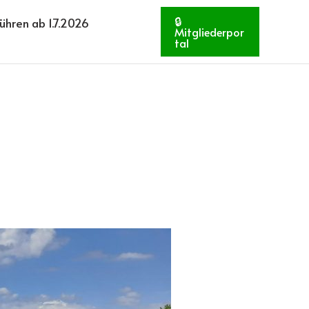
🔒
hren ab 1.7.2026
Mitgliederpor
tal