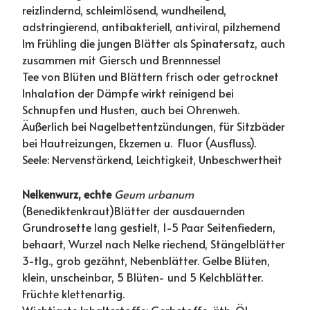
reizlindernd, schleimlösend, wundheilend,
adstringierend, antibakteriell, antiviral, pilzhemend
Im Frühling die jungen Blätter als Spinatersatz, auch
zusammen mit Giersch und Brennnessel
Tee von Blüten und Blättern frisch oder getrocknet
Inhalation der Dämpfe wirkt reinigend bei
Schnupfen und Husten, auch bei Ohrenweh.
Äußerlich bei Nagelbettentzündungen, für Sitzbäder
bei Hautreizungen, Ekzemen u. Fluor (Ausfluss).
Seele: Nervenstärkend, Leichtigkeit, Unbeschwertheit
Nelkenwurz, echte
Geum urbanum
(Benediktenkraut)Blätter der ausdauernden
Grundrosette lang gestielt, 1-5 Paar Seitenfiedern,
behaart, Wurzel nach Nelke riechend, Stängelblätter
3-tlg., grob gezähnt, Nebenblätter. Gelbe Blüten,
klein, unscheinbar, 5 Blüten- und 5 Kelchblätter.
Früchte klettenartig.
Wichtigste Inhaltsstoffe: Gerbstoffe, äth. Öl