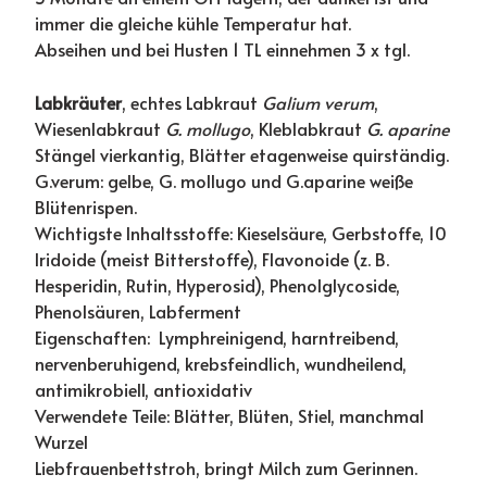
immer die gleiche kühle Temperatur hat.
Abseihen und bei Husten 1 TL einnehmen 3 x tgl.
Labkräuter
, echtes Labkraut
Galium verum
,
Wiesenlabkraut
G. mollugo
, Kleblabkraut
G. aparine
Stängel vierkantig, Blätter etagenweise quirständig.
G.verum: gelbe, G. mollugo und G.aparine weiße
Blütenrispen.
Wichtigste Inhaltsstoffe: Kieselsäure, Gerbstoffe, 10
Iridoide (meist Bitterstoffe), Flavonoide (z. B.
Hesperidin, Rutin, Hyperosid), Phenolglycoside,
Phenolsäuren, Labferment
Eigenschaften: Lymphreinigend, harntreibend,
nervenberuhigend, krebsfeindlich, wundheilend,
antimikrobiell, antioxidativ
Verwendete Teile: Blätter, Blüten, Stiel, manchmal
Wurzel
Liebfrauenbettstroh, bringt Milch zum Gerinnen.