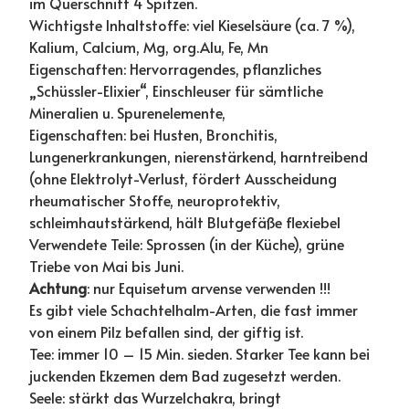
im Querschnitt 4 Spitzen.
Wichtigste Inhaltstoffe: viel Kieselsäure (ca. 7 %),
Kalium, Calcium, Mg, org.Alu, Fe, Mn
Eigenschaften: Hervorragendes, pflanzliches
„Schüssler-Elixier“, Einschleuser für sämtliche
Mineralien u. Spurenelemente,
Eigenschaften: bei Husten, Bronchitis,
Lungenerkrankungen, nierenstärkend, harntreibend
(ohne Elektrolyt-Verlust, fördert Ausscheidung
rheumatischer Stoffe, neuroprotektiv,
schleimhautstärkend, hält Blutgefäße flexiebel
Verwendete Teile: Sprossen (in der Küche), grüne
Triebe von Mai bis Juni.
Achtung
: nur Equisetum arvense verwenden !!!
Es gibt viele Schachtelhalm-Arten, die fast immer
von einem Pilz befallen sind, der giftig ist.
Tee: immer 10 – 15 Min. sieden. Starker Tee kann bei
juckenden Ekzemen dem Bad zugesetzt werden.
Seele: stärkt das Wurzelchakra, bringt