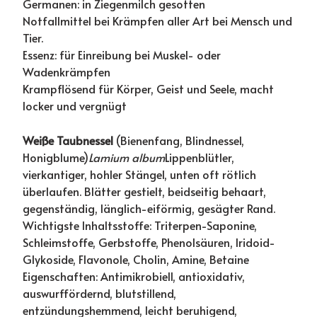
Germanen: in Ziegenmilch gesotten
Notfallmittel bei Krämpfen aller Art bei Mensch und
Tier.
Essenz: für Einreibung bei Muskel- oder
Wadenkrämpfen
Krampflösend für Körper, Geist und Seele, macht
locker und vergnügt
Weiße Taubnessel
(Bienenfang, Blindnessel,
Honigblume)
Lamium album
Lippenblütler,
vierkantiger, hohler Stängel, unten oft rötlich
überlaufen. Blätter gestielt, beidseitig behaart,
gegenständig, länglich-eiförmig, gesägter Rand.
Wichtigste Inhaltsstoffe: Triterpen-Saponine,
Schleimstoffe, Gerbstoffe, Phenolsäuren, Iridoid-
Glykoside, Flavonole, Cholin, Amine, Betaine
Eigenschaften: Antimikrobiell, antioxidativ,
auswurffördernd, blutstillend,
entzündungshemmend, leicht beruhigend,