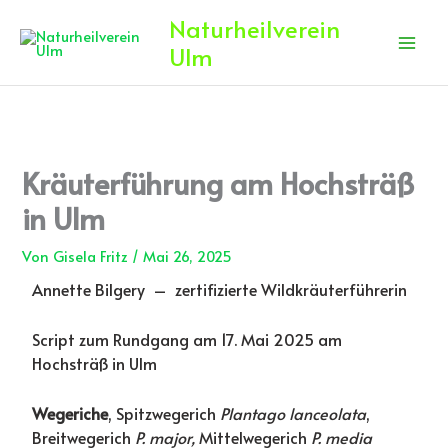
Zum
Naturheilverein
Inhalt
Ulm
springen
Kräuterführung am Hochsträß
in Ulm
Von
Gisela Fritz
/
Mai 26, 2025
Annette Bilgery – zertifizierte Wildkräuterführerin
Script zum Rundgang am 17. Mai 2025 am
Hochsträß in Ulm
Wegeriche
, Spitzwegerich
Plantago lanceolata
,
Breitwegerich
P. major,
Mittelwegerich
P. media