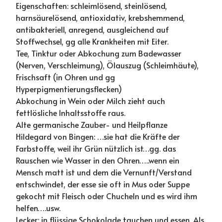
Eigenschaften: schleimlösend, steinlösend,
harnsäurelösend, antioxidativ, krebshemmend,
antibakteriell, anregend, ausgleichend auf
Stoffwechsel, gg alle Krankheiten mit Eiter.
Tee, Tinktur oder Abkochung zum Badewasser
(Nerven, Verschleimung), Ölauszug (Schleimhäute),
Frischsaft (in Ohren und gg
Hyperpigmentierungsflecken)
Abkochung in Wein oder Milch zieht auch
fettlösliche Inhaltsstoffe raus.
Alte germanische Zauber- und Heilpflanze
Hildegard von Bingen: …sie hat die Kräfte der
Farbstoffe, weil ihr Grün nützlich ist…gg. das
Rauschen wie Wasser in den Ohren…..wenn ein
Mensch matt ist und dem die Vernunft/Verstand
entschwindet, der esse sie oft in Mus oder Suppe
gekocht mit Fleisch oder Chucheln und es wird ihm
helfen….usw.
Lecker: in flüssige Schokolade tauchen und essen. Als