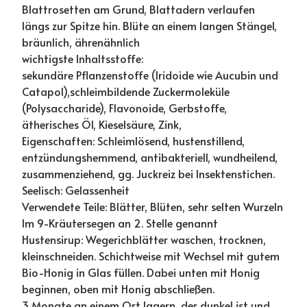
Blattrosetten am Grund, Blattadern verlaufen
längs zur Spitze hin. Blüte an einem langen Stängel,
bräunlich, ährenähnlich
wichtigste Inhaltsstoffe:
sekundäre Pflanzenstoffe (Iridoide wie Aucubin und
Catapol),schleimbildende Zuckermoleküle
(Polysaccharide), Flavonoide, Gerbstoffe,
ätherisches Öl, Kieselsäure, Zink,
Eigenschaften: Schleimlösend, hustenstillend,
entzündungshemmend, antibakteriell, wundheilend,
zusammenziehend, gg. Juckreiz bei Insektenstichen.
Seelisch: Gelassenheit
Verwendete Teile: Blätter, Blüten, sehr selten Wurzeln
Im 9-Kräutersegen an 2. Stelle genannt
Hustensirup: Wegerichblätter waschen, trocknen,
kleinschneiden. Schichtweise mit Wechsel mit gutem
Bio-Honig in Glas füllen. Dabei unten mit Honig
beginnen, oben mit Honig abschließen.
3 Monate an einem Ort lagern, der dunkel ist und