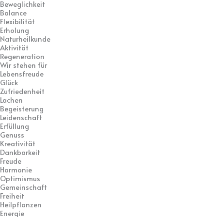
Beweglichkeit
Balance
Flexibilität
Erholung
Naturheilkunde
Aktivität
Regeneration
Wir stehen für
Lebensfreude
Glück
Zufriedenheit
Lachen
Begeisterung
Leidenschaft
Erfüllung
Genuss
Kreativität
Dankbarkeit
Freude
Harmonie
Optimismus
Gemeinschaft
Freiheit
Heilpflanzen
Energie