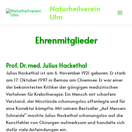
Zum
Naturheilverein
Inhalt
Ulm
springen
Ehrenmitglieder
Prof. Dr. med. Julius Hackethal
Julius Hackethal ist am 6. November 1921 geboren. Er starb
am 17. Oktober 1997 in Bernau am Chiemsee. Er war einer
der bekanntesten Kritiker der gängigen medizinischen
Verfahren für Krebstherapie. Ein Mensch mit scharfem
Verstand, der Misstände schonungslos offenlegte und für
eine Korrektur kämpfte. Mit seinem Bestseller „Auf Messers
Schneide“ machte Julius Hackethal schonungslos auf die
Kunstfehler von Chirurgen aufmerksam und handelte sich
dafür viele Anfeindungen ein.