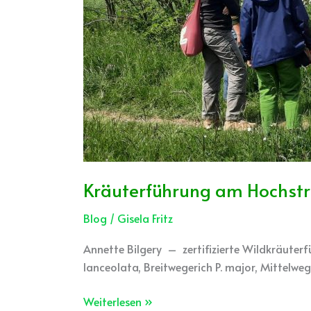
Kräuterführung am Hochstr
Blog
/
Gisela Fritz
Annette Bilgery – zertifizierte Wildkräute
lanceolata, Breitwegerich P. major, Mittelwe
Weiterlesen »