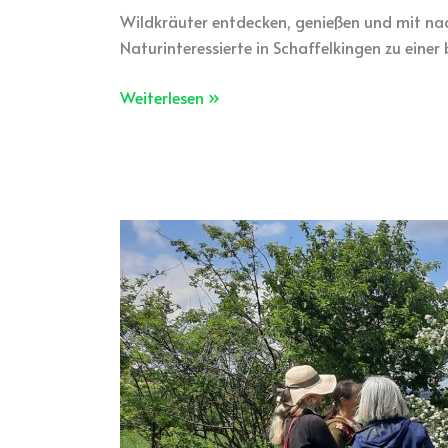
Wildkräuter entdecken, genießen und mit na
Naturinteressierte in Schaffelkingen zu eine
Weiterlesen »
Kräuterführung
am
Hochsträß
in
Ulm