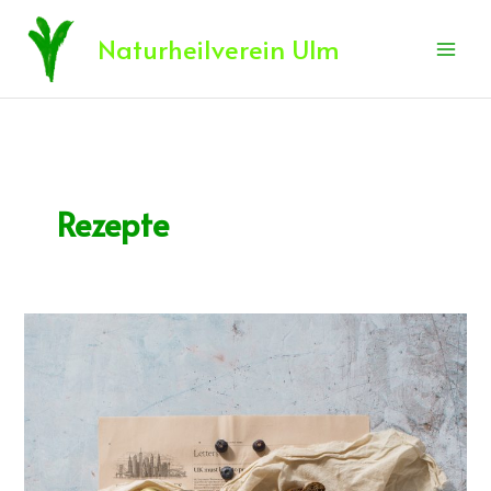
Zum
Inhalt
Naturheilverein Ulm
springen
Rezepte
Küche
der
Jahreszeit