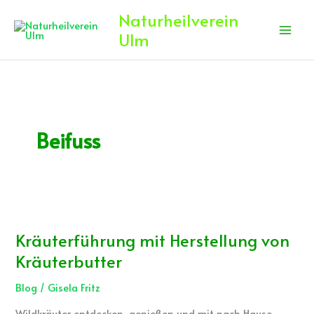
Zum
Naturheilverein
Inhalt
Ulm
springen
Beifuss
Kräuterführung
mit
Kräuterführung mit Herstellung von
Herstellung
von
Kräuterbutter
Kräuterbutter
Blog
/
Gisela Fritz
Wildkräuter entdecken, genießen und mit nach Hause