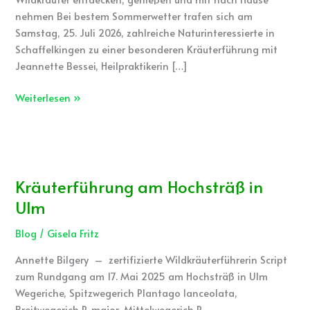
nehmen Bei bestem Sommerwetter trafen sich am
Samstag, 25. Juli 2026, zahlreiche Naturinteressierte in
Schaffelkingen zu einer besonderen Kräuterführung mit
Jeannette Bessei, Heilpraktikerin […]
Weiterlesen »
Kräuterführung
am
Kräuterführung am Hochsträß in
Hochsträß
in
Ulm
Ulm
Blog
/
Gisela Fritz
Annette Bilgery – zertifizierte Wildkräuterführerin Script
zum Rundgang am 17. Mai 2025 am Hochsträß in Ulm
Wegeriche, Spitzwegerich Plantago lanceolata,
Breitwegerich P. major, Mittelwegerich P.