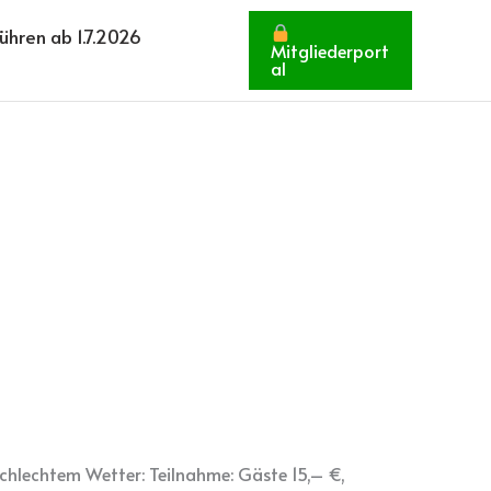
hren ab 1.7.2026
Mitgliederport
al
chlechtem Wetter: Teilnahme: Gäste 15,– €,