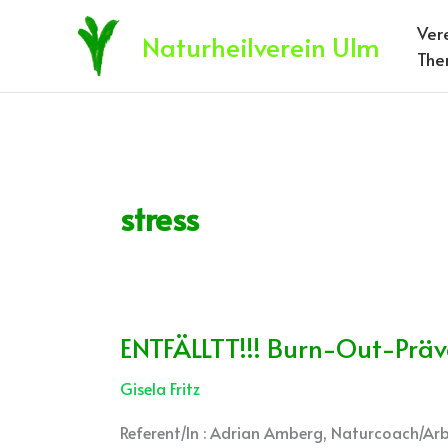
Zum
Ver
Inhalt
Naturheilverein Ulm
The
springen
stress
ENTFÄLLTT!!! Burn-Out-Prä
ENTFÄLLTT!!!
Burn-
Gisela Fritz
Out-
Prävention
Referent/In : Adrian Amberg, Naturcoach/Arb
im