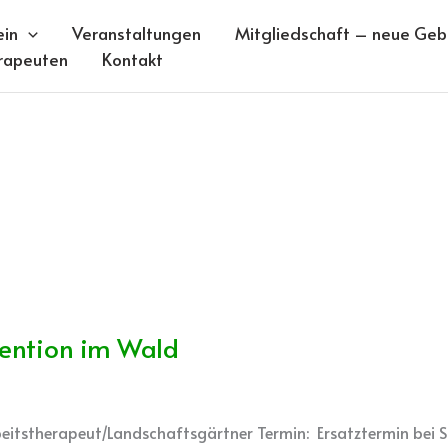
ein
Veranstaltungen
Mitgliedschaft – neue Gebü
rapeuten
Kontakt
vention im Wald
eitstherapeut/Landschaftsgärtner Termin: Ersatztermin bei S