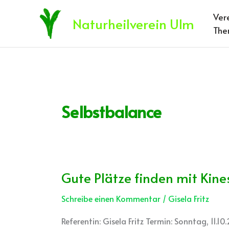
Zum
Ver
Inhalt
Naturheilverein Ulm
The
springen
Selbstbalance
Gute Plätze finden mit Kine
Gute
Plätze
Schreibe einen Kommentar
/
Gisela Fritz
finden
mit
Referentin: Gisela Fritz Termin: Sonntag, 11.
Kinesiologie