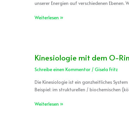
unserer Energien auf verschiedenen Ebenen. 
Weiterlesen »
Kinesiologie mit dem O-Rin
Kinesiologie
mit
Schreibe einen Kommentar
/
Gisela Fritz
dem
O-
Die Kinesiologie ist ein ganzheitliches Syst
Ring-
Beispiel: im strukturellen / biochemischen (k
Test
–
Weiterlesen »
Erste
Schritte
zur