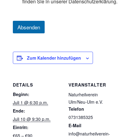
finden Sie in unserer Datenschutzerklärung.
s
c
h
u
Absenden
t
z
*
Zum Kalender hinzufügen
DETAILS
VERANSTALTER
Beginn:
Naturheilverein
Ulm/Neu-Ulm e.V.
Juli 1 @ 6:30 p.m.
Telefon
Ende:
0731385325
Juli 10 @ 9:30 p.m.
E-Mail
Eintritt:
info@naturheilverein-
€65 – €90