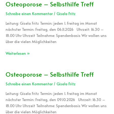
Osteoporose – Selbsthilfe Treff
Osteoporose
–
Schreibe einen Kommentar
/
Gisela Fritz
Selbsthilfe
Treff
Leitung: Gisela Fritz Termin: jeden 1. Freitag im Monat
nächster Termin: Freitag, den 06.11.2026 Uhrzeit: 16.30 –
18.00 Uhr Uhrzeit Teilnahme: Spendenbasis Wir wollen uns
über die vielen Möglichkeiten
Weiterlesen »
Osteoporose – Selbsthilfe Treff
Osteoporose
–
Schreibe einen Kommentar
/
Gisela Fritz
Selbsthilfe
Treff
Leitung: Gisela Fritz Termin: jeden 1. Freitag im Monat
nächster Termin: Freitag, den 09.10.2026 Uhrzeit: 16.30 –
18.00 Uhr Uhrzeit Teilnahme: Spendenbasis Wir wollen uns
über die vielen Möglichkeiten