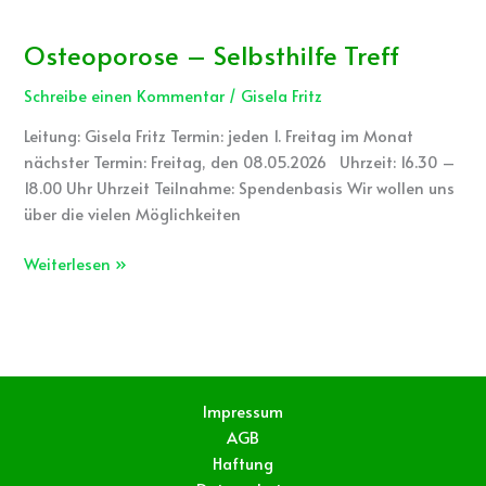
Osteoporose – Selbsthilfe Treff
Osteoporose
–
Schreibe einen Kommentar
/
Gisela Fritz
Selbsthilfe
Treff
Leitung: Gisela Fritz Termin: jeden 1. Freitag im Monat
nächster Termin: Freitag, den 08.05.2026 Uhrzeit: 16.30 –
18.00 Uhr Uhrzeit Teilnahme: Spendenbasis Wir wollen uns
über die vielen Möglichkeiten
Weiterlesen »
Impressum
AGB
Haftung