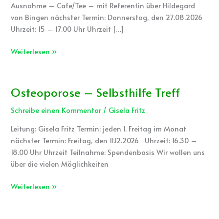
Ausnahme – Cafe/Tee – mit Referentin über Hildegard
Vortrag
von Bingen nächster Termin: Donnerstag, den 27.08.2026
über
Uhrzeit: 15 – 17.00 Uhr Uhrzeit […]
Hildegard-
Medizin
Weiterlesen »
Osteoporose – Selbsthilfe Treff
Osteoporose
–
Schreibe einen Kommentar
/
Gisela Fritz
Selbsthilfe
Treff
Leitung: Gisela Fritz Termin: jeden 1. Freitag im Monat
nächster Termin: Freitag, den 11.12.2026 Uhrzeit: 16.30 –
18.00 Uhr Uhrzeit Teilnahme: Spendenbasis Wir wollen uns
über die vielen Möglichkeiten
Weiterlesen »