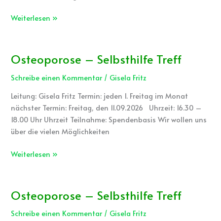
Weiterlesen »
Osteoporose – Selbsthilfe Treff
Osteoporose
–
Schreibe einen Kommentar
/
Gisela Fritz
Selbsthilfe
Treff
Leitung: Gisela Fritz Termin: jeden 1. Freitag im Monat
nächster Termin: Freitag, den 11.09.2026 Uhrzeit: 16.30 –
18.00 Uhr Uhrzeit Teilnahme: Spendenbasis Wir wollen uns
über die vielen Möglichkeiten
Weiterlesen »
Osteoporose – Selbsthilfe Treff
Osteoporose
–
Schreibe einen Kommentar
/
Gisela Fritz
Selbsthilfe