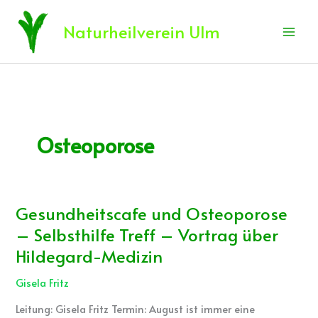
Zum
Inhalt
Naturheilverein Ulm
springen
Osteoporose
Gesundheitscafe und Osteoporose
Gesundheitscafe
und
– Selbsthilfe Treff – Vortrag über
Osteoporose
Hildegard-Medizin
–
Selbsthilfe
Gisela Fritz
Treff
Leitung: Gisela Fritz Termin: August ist immer eine
–