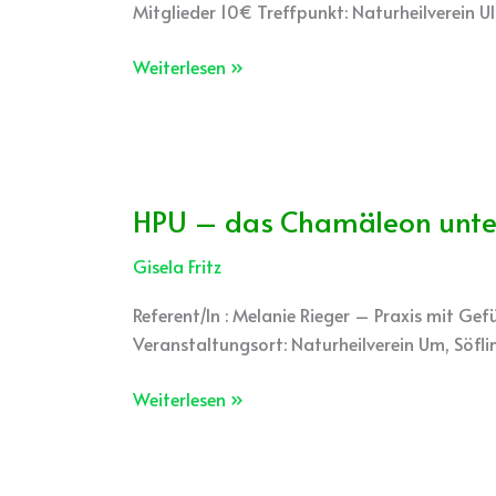
Mitglieder 10€ Treffpunkt: Naturheilverein 
Hormonumstellung
Weiterlesen »
HPU – das Chamäleon unter
HPU
–
Gisela Fritz
das
Chamäleon
Referent/In : Melanie Rieger – Praxis mit G
unter
Veranstaltungsort: Naturheilverein Um, Söf
den
Stoffwechsel-
Weiterlesen »
und
Entgiftungsstörungen