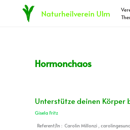
Zum
Ver
Inhalt
Naturheilverein Ulm
The
springen
Hormonchaos
Unterstütze deinen Körper
Unterstütze
deinen
Gisela Fritz
Körper
bei
Referent/In : Carolin Millonzi , carolinge
der