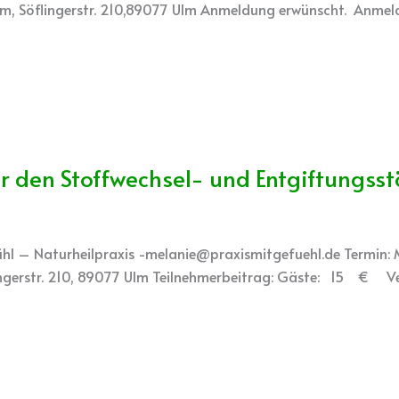
Ulm, Söflingerstr. 210,89077 Ulm Anmeldung erwünscht. Anmeld
 den Stoffwechsel- und Entgiftungss
efühl – Naturheilpraxis -melanie@praxismitgefuehl.de Termin:
lingerstr. 210, 89077 Ulm Teilnehmerbeitrag: Gäste: 15 € V