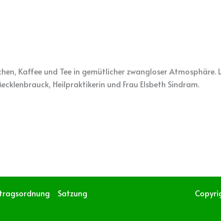
chen, Kaffee und Tee in gemütlicher zwangloser Atmosphäre. 
 Mecklenbrauck, Heilpraktikerin und Frau Elsbeth Sindram.
itragsordnung
Satzung
Copyri