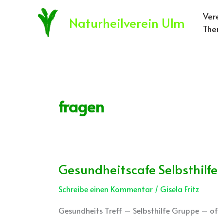
Zum
Ver
Inhalt
Naturheilverein Ulm
The
springen
fragen
Gesundheitscafe Selbsthilfe
Gesundheitscafe
Selbsthilfe
Schreibe einen Kommentar
/
Gisela Fritz
Gesundheits Treff – Selbsthilfe Gruppe – off