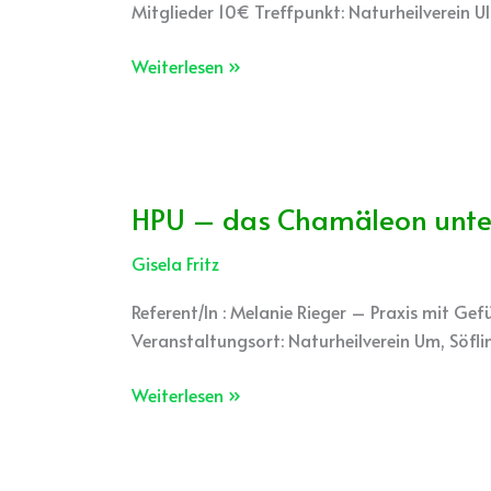
Mitglieder 10€ Treffpunkt: Naturheilverein 
Hormonumstellung
Weiterlesen »
HPU – das Chamäleon unter
HPU
–
Gisela Fritz
das
Chamäleon
Referent/In : Melanie Rieger – Praxis mit G
unter
Veranstaltungsort: Naturheilverein Um, Söf
den
Stoffwechsel-
Weiterlesen »
und
Entgiftungsstörungen