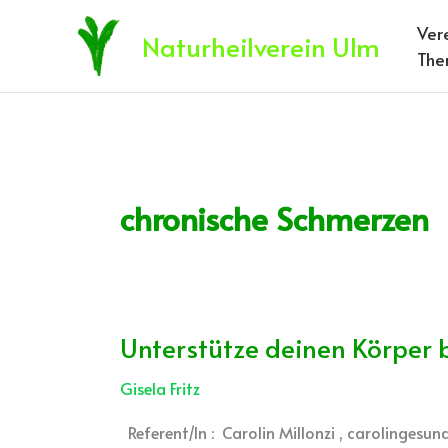
Zum
Ver
Inhalt
Naturheilverein Ulm
The
springen
chronische Schmerzen
Unterstütze deinen Körper
Unterstütze
deinen
Gisela Fritz
Körper
bei
Referent/In : Carolin Millonzi , carolinge
der