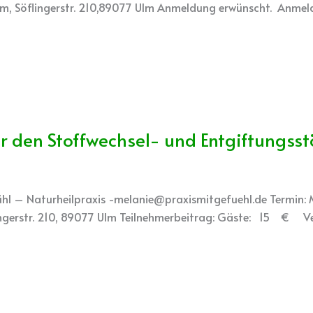
Ulm, Söflingerstr. 210,89077 Ulm Anmeldung erwünscht. Anmeld
 den Stoffwechsel- und Entgiftungss
efühl – Naturheilpraxis -melanie@praxismitgefuehl.de Termin:
lingerstr. 210, 89077 Ulm Teilnehmerbeitrag: Gäste: 15 € V