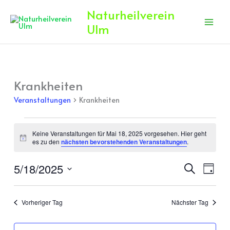
Zum
Naturheilverein
Inhalt
Ulm
springen
Krankheiten
Veranstaltungen
für
Veranstaltungen
Krankheiten
Mai
18,
2025
Keine Veranstaltungen für Mai 18, 2025 vorgesehen. Hier geht
Hinweis
es zu den
nächsten bevorstehenden Veranstaltungen
.
5/18/2025
Veranstaltun
Veran
Suche
Tag
Suche
Ansic
Datum
und
Navig
wählen.
Vorheriger Tag
Nächster Tag
Ansichten,
Navigation