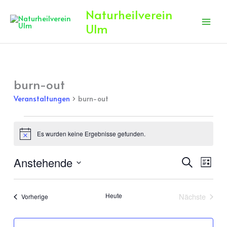
Zum
Naturheilverein
Inhalt
Ulm
springen
burn-out
Veranstaltungen
Veranstaltungen
burn-out
Es wurden keine Ergebnisse gefunden.
Hinweis
Anstehende
Veranstaltun
Veran
Suche
Liste
Suche
Ansic
Datum
und
Navig
wählen.
Heute
Nächste
Veranstaltungen
Vorherige
Ansichten,
Veranstalt
Navigation