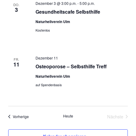
Dezember 3 @ 3:00 p.m.
-
5:00 p.m.
DO.
3
Gesundheitscafe Selbsthilfe
Naturheilverein Ulm
Kostenlos
Dezember 11
FR.
11
Osteoporose – Selbsthilfe Treff
Naturheilverein Ulm
auf Spendenbasis
Heute
Nächste
Veranstaltungen
Vorherige
Veranstalt