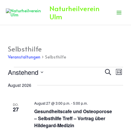
Zum
Naturheilverein
Inhalt
Ulm
springen
Selbsthilfe
Veranstaltungen
Veranstaltungen
Selbsthilfe
Anstehend
Veranstaltun
Veran
Suche
Liste
Suche
Ansic
Datum
August 2026
und
Navig
wählen.
Ansichten,
Navigation
August 27 @ 3:00 p.m.
-
5:00 p.m.
DO.
27
Gesundheitscafe und Osteoporose
– Selbsthilfe Treff – Vortrag über
Hildegard-Medizin