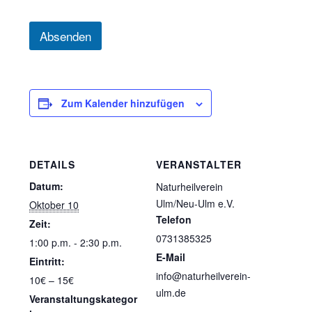
c
h
u
Absenden
t
z
*
Zum Kalender hinzufügen
DETAILS
VERANSTALTER
Datum:
Naturheilverein
Ulm/Neu-Ulm e.V.
Oktober 10
Telefon
Zeit:
0731385325
1:00 p.m. - 2:30 p.m.
E-Mail
Eintritt:
info@naturheilverein-
10€ – 15€
ulm.de
Veranstaltungskategor